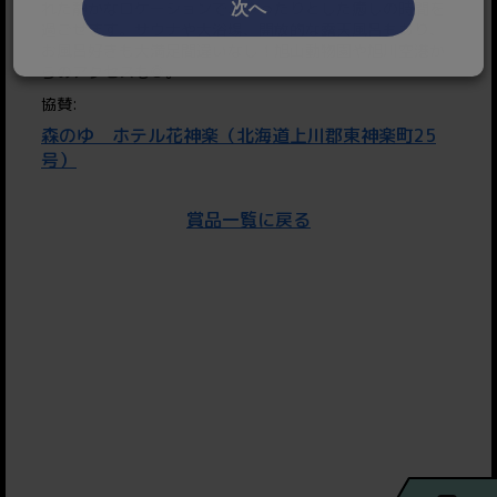
れた静かなロケーションで、ゆったりとした癒しの時間を
次へ
過ごせます。サウナや大浴場、開放的な露天風呂もあり、
お風呂好きも大満足間違いなし！旭山動物園や旭川空港か
らのアクセスも◎。
協賛:
森のゆ ホテル花神楽（北海道上川郡東神楽町25
号）
賞品一覧に戻る