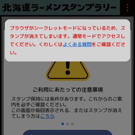
ブラウザがシークレットモードになっているため、ス
森のゆ ホテル花神楽 ペア宿泊券…1名様
タンプが消えてしまいます。通常モードでアクセスし
てください。くわしくは
よくある質問
をご確認くださ
い。
ご利用にあたっての注意事項
スタンプ保持には条件があります。これからのご案
スタ
内を必ずご確認ください。
くだ
この画面が毎回表示される、またはスタンプが消え
iPh
てしまう方は
こちら
大雪山連峰を望む露天風呂が魅力の温泉宿です。森に囲ま