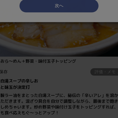
次へ
しおら～めん＋野菜・味付玉子トッピング
保存
評価・メモ
製白湯スープの辛しお
菜と味玉が決定打
家製ラー油をまとった白湯スープに、秘伝の「辛いアレ」を溶
いただきます。混ざり具合を自分で調整しながら、最後まで飽
楽しめちゃいます。炒め野菜や味付け玉子をトッピングすれば
目も食べ応えもぐ～っとアップ！