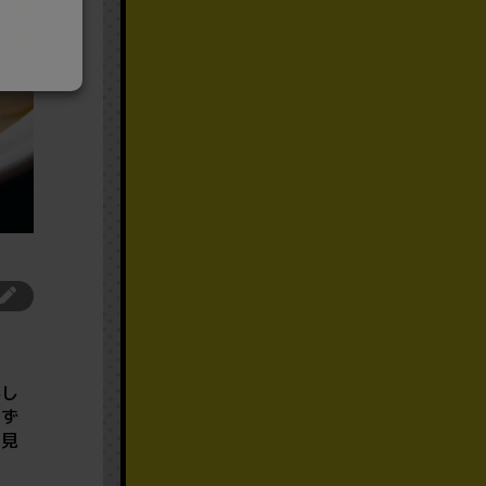
かし
きず
、見