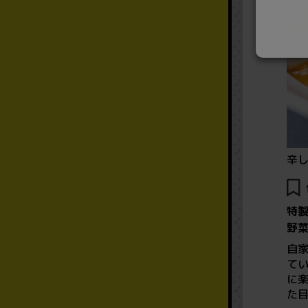
辛
特
野
自
て
に
た