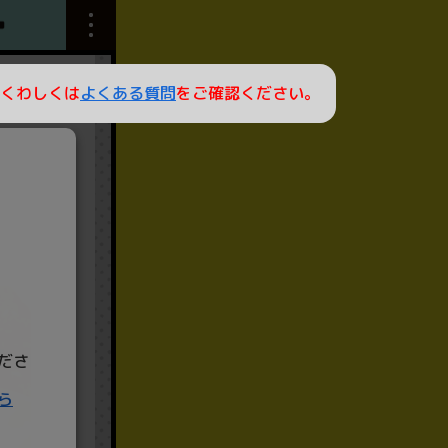
くわしくは
よくある質問
をご確認ください。
標準ブラウザをご利用くださ
ださ
スタンプを安全にためるには標準ブラウザをご利用く
iPhoneはSafari、AndroidはChrome が推奨です。
ら