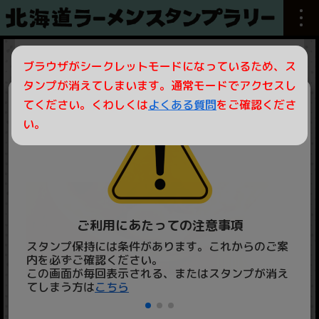
ら～めん みすゞ
ブラウザがシークレットモードになっているため、ス
タンプが消えてしまいます。通常モードでアクセスし
てください。くわしくは
よくある質問
をご確認くださ
い。
ご利用にあたっての注意事項
スタンプ保持には条件があります。これからのご案
スタ
内を必ずご確認ください。
くだ
この画面が毎回表示される、またはスタンプが消え
iPh
てしまう方は
こちら