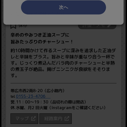
次へ
こだわりかさね味／1,200 円
保存
評価・メモ
辛めのやみつき正油スープに
旨みたっぷりのチャーシュー！
約10時間かけて作るスープに深みを追求した正油ダ
レと辛味をプラス。旨みと辛味が重なり合う一杯で
す。じっくり煮込んだバラ肉のチャーシューと半熟
の煮玉子が絶品。揚げニンニクが食欲をそそりま
す。
帯広市西2南8-20（広小路内）
0155-23-4706
11：00〜19：30（品切れの際は閉店）
水曜、月2 回火曜（Instagramをご確認ください）
マップ
経路案内