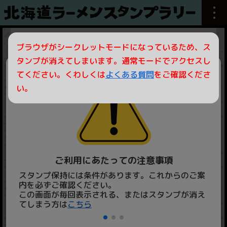
百里香
ブラウザがシークレットモードになっているため、ス
タンプが消えてしまいます。通常モードでアクセスし
てください。くわしくは
よくある質問
をご確認くださ
い。
ご利用にあたっての注意事項
スタンプ保持には条件があります。これからのご案
スタ
内を必ずご確認ください。
くだ
この画面が毎回表示される、またはスタンプが消え
iPh
てしまう方は
こちら