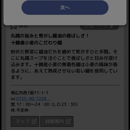
次へ
丸鶏 醤油ラーメン／990円
保存
評価・メモ
丸鶏の旨みと焦がし醤油の香ばしさ！
十勝産小麦のこだわり麺
炒めた野菜に醤油だれを絡めて焦がすひと手間。そ
こに丸鶏スープを注ぐことで香ばしさと甘みが溶け
込みます。十勝産小麦の無着色麺は小麦の風味が香
るように、あえて熟成させない若い麺を使用してい
ます。
帯広市西1南11-1-1
0155-40-7226
17：00～24：00（L.O.23：30）
不定休
マップ
経路案内